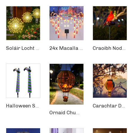
Soláir Locht Uisceofartha Faoi Thalamh Dandelion Scannán Sraith Gloine Fairies 120 LEDs
24x Macalla Cosán Nollag Solar Solar Cosán Nollag Cosán Oifigiuil
Craoibh Nodlaig Christmas Bealach Solar Stake Leictreach Fhéilireach Meang Holly Ródaí Cardinal
Halloween Seachtrach Acmhainn LED Soláin Witch Legs Ornaimídí Le Cineál Plug Foirmeacha Nollaig Chríosta
Carachtar Déanamh Flaitheas Fliuch Factory Solar Gairdín
Ornaid Chumhang Rúnda Plaited Flame Hanging Lampa Balloon Solar Gairdín Carachtar