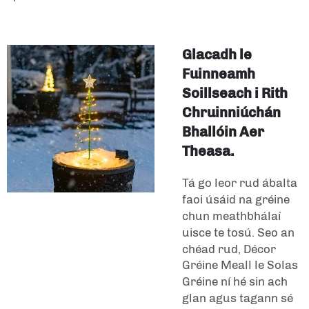
Glacadh le
Fuinneamh
Soillseach i Rith
Chruinniúchán
Bhallóin Aer
Theasa.
Tá go leor rud ábalta
faoi úsáid na gréine
chun meathbhálaí
uisce te tosú. Seo an
chéad rud,
Décor
Gréine Meall le Solas
Gréine
ní hé sin ach
glan agus tagann sé