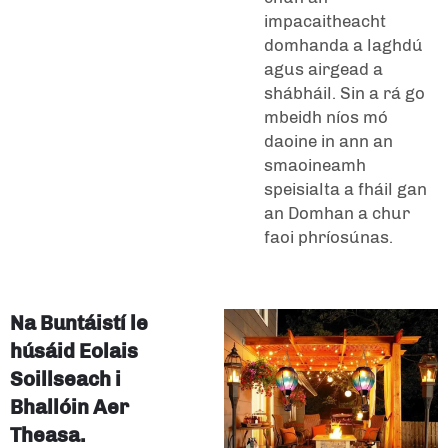
impacaitheacht
domhanda a laghdú
agus airgead a
shábháil. Sin a rá go
mbeidh níos mó
daoine in ann an
smaoineamh
speisialta a fháil gan
an Domhan a chur
faoi phríosúnas.
Na Buntáistí le
húsáid Eolais
Soillseach i
Bhallóin Aer
Theasa.