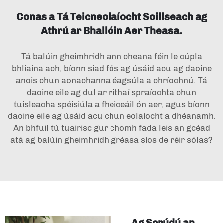
Conas a Tá Teicneolaíocht Soillseach ag
Athrú ar Bhallóin Aer Theasa.
Tá balúin gheimhridh ann cheana féin le cúpla
bhliaina ach, bíonn siad fós ag úsáid acu ag daoine
anois chun aonachanna éagsúla a chríochnú. Tá
daoine eile ag dul ar rithaí spraíochta chun
tuisleacha spéisiúla a fheiceáil ón aer, agus bíonn
daoine eile ag úsáid acu chun eolaíocht a dhéanamh.
An bhfuil tú tuairisc gur chomh fada leis an gcéad
atá ag balúin gheimhridh gréasa síos de réir sólas?
Ag Scrúdú an