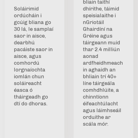
bliain taithí
Soláirimid
dhírithe, táimid
ordúcháin i
speisialaithe i
gcúig bliana go
nGriotáil
30 lá, le samplaí
Ghairdíní na
saor in aisce,
Gréine agus
dearbhú
táirgeann muid
pacáiste saor in
thar 2.4 milliún
aisce, agus
aonad
comhordú
ardfheidhmeach
lorgnaíochta
in aghaidh an
iomlán chun
bhliain trí 40+
soláireacht
líne táirgeála
éasca ó
comhdhlúite, a
tháirgeadh go
chinntíonn
dtí do dhoras.
éifeachtúlacht
agus láimhseáil
orduithe ar
scála mór.