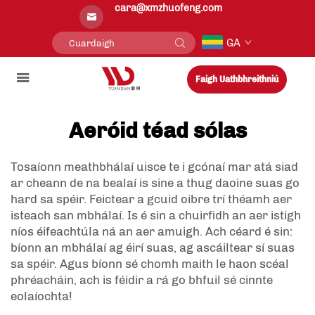
cara@xmzhuofeng.com
GA
Faigh Uathbhreithniú
Aeróid téad sólas
Tosaíonn meathbhálaí uisce te i gcónaí mar atá siad
ar cheann de na bealaí is sine a thug daoine suas go
hard sa spéir. Feictear a gcuid oibre trí théamh aer
isteach san mbhálaí. Is é sin a chuirfidh an aer istigh
níos éifeachtúla ná an aer amuigh. Ach céard é sin:
bíonn an mbhálaí ag éirí suas, ag ascáiltear sí suas
sa spéir. Agus bíonn sé chomh maith le haon scéal
phréacháin, ach is féidir a rá go bhfuil sé cinnte
eolaíochta!