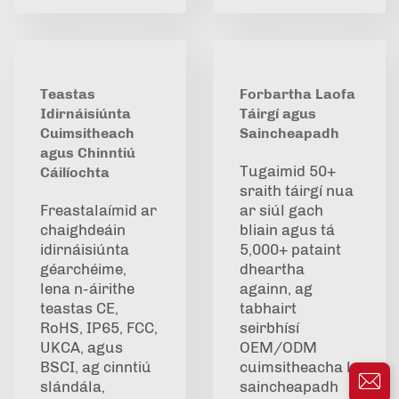
Teastas
Forbartha Laofa
Idirnáisiúnta
Táirgí agus
Cuimsitheach
Saincheapadh
agus Chinntiú
Tugaimid 50+
Cáilíochta
sraith táirgí nua
Freastalaímid ar
ar siúl gach
chaighdeáin
bliain agus tá
idirnáisiúnta
5,000+ pataint
géarchéime,
dheartha
lena n-áirithe
againn, ag
teastas CE,
tabhairt
RoHS, IP65, FCC,
seirbhísí
UKCA, agus
OEM/ODM
BSCI, ag cinntiú
cuimsitheacha le
slándála,
saincheapadh