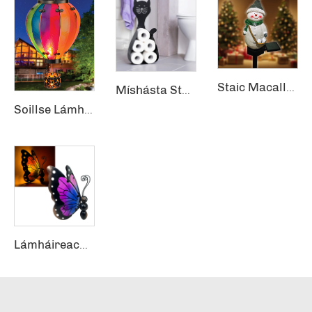
Staic Macalla Nímhéigeanta Résin Gairdín Soiteach Solais Léimeadh Talamh
Míshásta Stóras Roll Páipéar Cloisteach Stóras Metal Stóras Páipéar Tissue Holder Rack
Soillse Lámh Flaitiúnach Ballóin Aer Décora Gairdín Tabhairne Soillse Ballóin Aer
Lámháireacht Ghréineach Patío Faiche Bealaíscéim Décor Metáil Ghiás Décora Oifigiúla LED Faisnéis Gréineach Soláis Chomharthaí