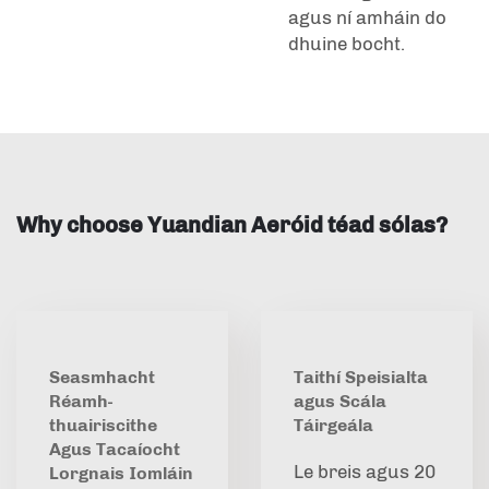
agus ní amháin do
dhuine bocht.
Why choose Yuandian Aeróid téad sólas?
Seasmhacht
Taithí Speisialta
Réamh-
agus Scála
thuairiscithe
Táirgeála
Agus Tacaíocht
Le breis agus 20
Lorgnais Iomláin