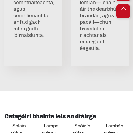
comhtháiteachta,
iomlán—lena n-
agus
áirithe dearbhú,
comhlíonachta
brandáil, agus
ar fud gach
pacáil—chun
mhargadh
freastal ar
idirnáisiúnta.
riachtanais
mhargaidh
éagsúla.
Catagóirí bhainte leis an dtáirge
Solais
Lampa
Spéirín
Lámhán
sólra
solear
sólás
solear