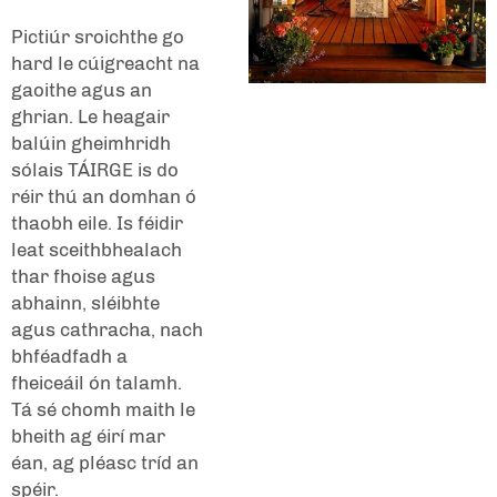
Pictiúr sroichthe go
hard le cúigreacht na
gaoithe agus an
ghrian. Le heagair
balúin gheimhridh
sólais
TÁIRGE
is do
réir thú an domhan ó
thaobh eile. Is féidir
leat sceithbhealach
thar fhoise agus
abhainn, sléibhte
agus cathracha, nach
bhféadfadh a
fheiceáil ón talamh.
Tá sé chomh maith le
bheith ag éirí mar
éan, ag pléasc tríd an
spéir.