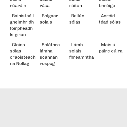
rúaráin
rása
ráitan
bhréige
Bainisteáil
Bolgaer
Ballún
Aeróid
gheimhridh
sólais
sólás
téad sólas
foirpheadh
le grian
Gloine
Soláthra
Lámh
Maisiú
sólas
lámha
soláis
páirc cúlra
craoisteach
scannán
fhréamhtha
na Nollag
rospóg