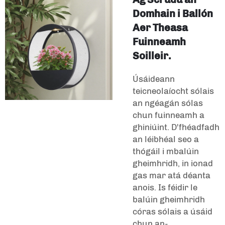
Domhain i Ballón
Aer Theasa
Fuinneamh
Soilleir.
Úsáideann
teicneolaíocht sólais
an ngéagán sólas
chun fuinneamh a
ghiniúint. D'fhéadfadh
an léibhéal seo a
thógáil i mbalúin
gheimhridh, in ionad
gas mar atá déanta
anois. Is féidir le
balúin gheimhridh
córas sólais a úsáid
chun an-