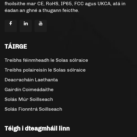
fhoilsithe mar CE, RoHS, IP65, FCC agus UKCA, atá in
éadan an ghné a thugann feicthe.
TÁIRGE
Treibhs féinmheadh le Solas sólraice
Treibhs polaireisín le Solas sólraice
Deacracháin Laethanta
Gairdín Coimeádaithe
Solás Múr Soillseach
Solás Fionntrá Soillseach
Téigh i dteagmháil linn