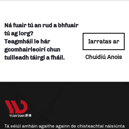
Ná fuair tú an rud a bhfuair
tú ag lorg?
Teagmháil le hár
Iarratas ar
gcomhairleoirí chun
Chuidiú Anois
tuilleadh táirgí a fháil.
Tá séiúl amháin agaithe againn de chisteachtaí náisiúnta