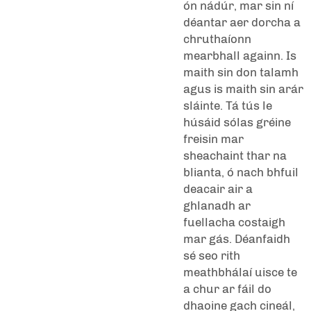
ón nádúr, mar sin ní
déantar aer dorcha a
chruthaíonn
mearbhall againn. Is
maith sin don talamh
agus is maith sin arár
sláinte. Tá tús le
húsáid sólas gréine
freisin mar
sheachaint thar na
blianta, ó nach bhfuil
deacair air a
ghlanadh ar
fuellacha costaigh
mar gás. Déanfaidh
sé seo rith
meathbhálaí uisce te
a chur ar fáil do
dhaoine gach cineál,