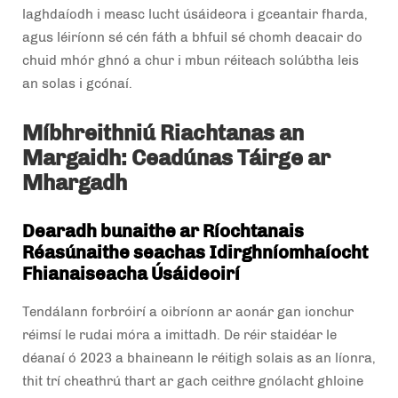
laghdaíodh i measc lucht úsáideora i gceantair fharda,
agus léiríonn sé cén fáth a bhfuil sé chomh deacair do
chuid mhór ghnó a chur i mbun réiteach solúbtha leis
an solas i gcónaí.
Míbhreithniú Riachtanas an
Margaidh: Ceadúnas Táirge ar
Mhargadh
Dearadh bunaithe ar Ríochtanais
Réasúnaithe seachas Idirghníomhaíocht
Fhianaiseacha Úsáideoirí
Tendálann forbróirí a oibríonn ar aonár gan ionchur
réimsí le rudai móra a imittadh. De réir staidéar le
déanaí ó 2023 a bhaineann le réitigh solais as an líonra,
thit trí cheathrú thart ar gach ceithre gnólacht ghloine