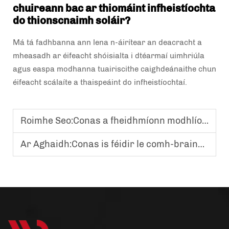
chuireann bac ar thiomáint infheistíochta
do thionscnaimh soláir?
Má tá fadhbanna ann lena n-áirítear an deacracht a
mheasadh ar éifeacht shóisialta i dtéarmaí uimhriúla
agus easpa modhanna tuairiscithe caighdeánaithe chun
éifeacht scálaíte a thaispeáint do infheistíochtaí.
Roimhe Seo:
Conas a fheidhmíonn modhlíonacha síntiús ar éagscoileanna léachtaí agamhainneacha intellecṫúla gloine gréine?
Ar Aghaidh:
Conas is féidir le comh-braindeáil an raon a leathnú do lampaí gloine seandálaí?