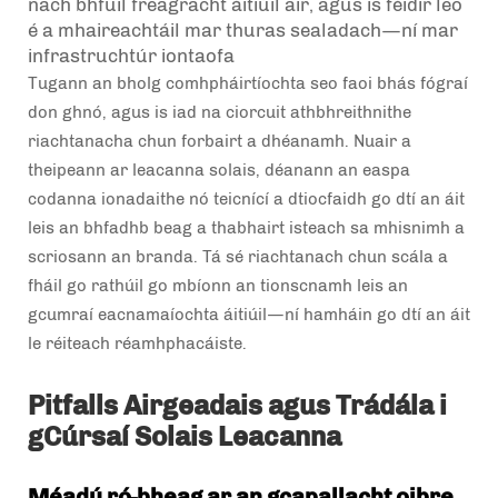
nach bhfuil freagracht áitiúil air, agus is féidir leo
é a mhaireachtáil mar thuras sealadach—ní mar
infrastruchtúr iontaofa
Tugann an bholg comhpháirtíochta seo faoi bhás fógraí
don ghnó, agus is iad na ciorcuit athbhreithnithe
riachtanacha chun forbairt a dhéanamh. Nuair a
theipeann ar leacanna solais, déanann an easpa
codanna ionadaithe nó teicnící a dtiocfaidh go dtí an áit
leis an bhfadhb beag a thabhairt isteach sa mhisnimh a
scriosann an branda. Tá sé riachtanach chun scála a
fháil go rathúil go mbíonn an tionscnamh leis an
gcumraí eacnamaíochta áitiúil—ní hamháin go dtí an áit
le réiteach réamhphacáiste.
Pitfalls Airgeadais agus Trádála i
gCúrsaí Solais Leacanna
Méadú ró-bheag ar an gcapallacht oibre