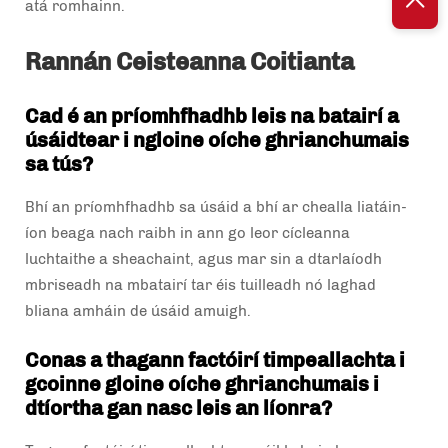
atá romhainn.
Rannán Ceisteanna Coitianta
Cad é an príomhfhadhb leis na batairí a
úsáidtear i ngloine oíche ghrianchumais
sa tús?
Bhí an príomhfhadhb sa úsáid a bhí ar chealla liatáin-
íon beaga nach raibh in ann go leor cícleanna
luchtaithe a sheachaint, agus mar sin a dtarlaíodh
mbriseadh na mbatairí tar éis tuilleadh nó laghad
bliana amháin de úsáid amuigh.
Conas a thagann factóirí timpeallachta i
gcoinne gloine oíche ghrianchumais i
dtíortha gan nasc leis an líonra?