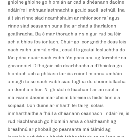
ghloine ghloine go hiomlán ar cad a dhéanann daoine i
ndáiríre i mbhuanlaethnacht a gcuid saoil laethúil. Ina
áit sin rinne siad neamhshuim ar mhionsonraí agus
rinne siad seasamh bunaithe ar chad a tharlaíonn i
gcathracha. Ba é mar thoradh air sin gur rud ba léir
ach a bhíos fós iontach. Chuir go leor gnéithe deas leis
nach raibh uimriú orthu, cosúil le geataí íosluchtha do
fón póca nuair nach raibh fón póca acu ag formhór na
gceannóirí. D’fhógair eile dearbhacha a d’fheicfeá go
hiontach ach a phléasc tar éis roinnt míonna amháin
amuigh toisc nach raibh siad tógtha do choinníollacha
an domhain fíor. Ní ghnách é féachaint ar an saol a
maireann daoine mar chéim bhreise is féidir linn é a
scipeáil. Don duine ar mhaith léi táirgí solais
inmharthaithe a fháil a dhéanann ceannach i ndáiríre, is
rud riachtanach go hiomlán ama a chaitheamh ag
breathnú ar phobail go pearsanta má táimid ag