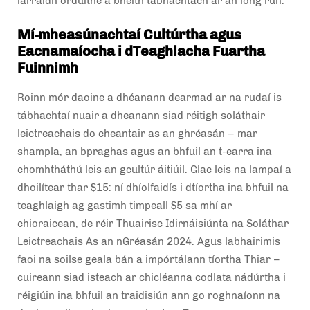
iarraidh orduithe a bheith tábhachtach ar an long run.
Mí-mheasúnachtaí Cultúrtha agus
Eacnamaíocha i dTeaghlacha Fuartha
Fuinnimh
Roinn mór daoine a dhéanann dearmad ar na rudaí is
tábhachtaí nuair a dheanann siad réitigh soláthair
leictreachais do cheantair as an ghréasán – mar
shampla, an bpraghas agus an bhfuil an t-earra ina
chomhtháthú leis an gcultúr áitiúil. Glac leis na lampaí a
dhoilítear thar $15: ní dhíolfaidís i dtíortha ina bhfuil na
teaghlaigh ag gastimh timpeall $5 sa mhí ar
chioraicean, de réir Thuairisc Idirnáisiúnta na Soláthar
Leictreachais As an nGréasán 2024. Agus labhairimis
faoi na soilse geala bán a impórtálann tíortha Thiar –
cuireann siad isteach ar chicléanna codlata nádúrtha i
réigiúin ina bhfuil an traidisiún ann go roghnaíonn na