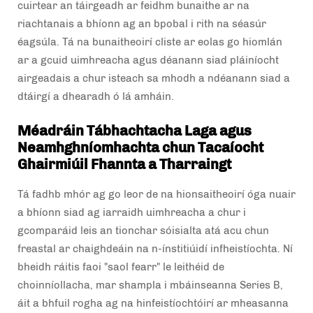
cuirtear an táirgeadh ar feidhm bunaithe ar na
riachtanais a bhíonn ag an bpobal i rith na séasúr
éagsúla. Tá na bunaitheoirí cliste ar eolas go hiomlán
ar a gcuid uimhreacha agus déanann siad pláiníocht
airgeadais a chur isteach sa mhodh a ndéanann siad a
dtáirgí a dhearadh ó lá amháin.
Méadráin Tábhachtacha Laga agus
Neamhghníomhachta chun Tacaíocht
Ghairmiúil Fhannta a Tharraingt
Tá fadhb mhór ag go leor de na hionsaitheoirí óga nuair
a bhíonn siad ag iarraidh uimhreacha a chur i
gcomparáid leis an tionchar sóisialta atá acu chun
freastal ar chaighdeáin na n-ínstitiúidí infheistíochta. Ní
bheidh ráitis faoi "saol fearr" le leithéid de
choinníollacha, mar shampla i mbáinseanna Series B,
áit a bhfuil rogha ag na hinfeistíochtóirí ar mheasanna