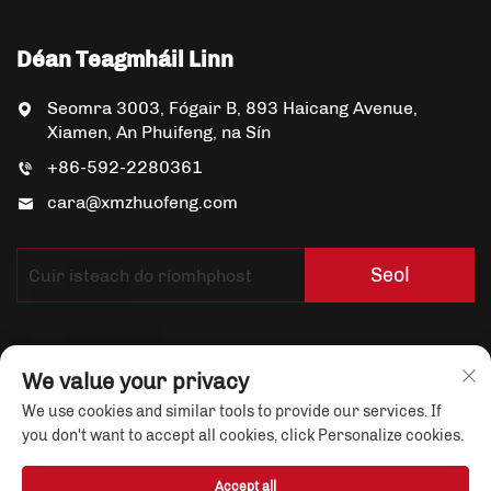
Déan Teagmháil Linn
Seomra 3003, Fógair B, 893 Haicang Avenue,
Xiamen, An Phuifeng, na Sín
+86-592-2280361
cara@xmzhuofeng.com
Seol
We value your privacy
We use cookies and similar tools to provide our services. If
you don't want to accept all cookies, click Personalize cookies.
Copyright © Xiamen Yuandian Trade Co., Ltd.
Caiphteanna Gach Ruda Tairbhe.
Beartas
Accept all