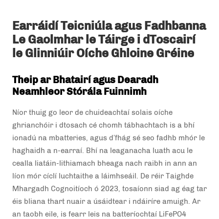
Earráidí Teicniúla agus Fadhbanna
Le Gaolmhar le Táirge i dToscairí
le Glinniúir Oíche Ghloine Gréine
Theip ar Bhatairí agus Dearadh
Neamhleor Stórála Fuinnimh
Níor thuig go leor de chuideachtaí solais oíche
ghrianchóir i dtosach cé chomh tábhachtach is a bhí
ionadú na mbatteries, agus d’fhág sé seo fadhb mhór le
haghaidh a n-earraí. Bhí na leaganacha luath acu le
cealla liatáin-lithiamach bheaga nach raibh in ann an
líon mór cíclí luchtaithe a láimhseáil. De réir Taighde
Mhargadh Cognoitíoch ó 2023, tosaíonn siad ag éag tar
éis bliana thart nuair a úsáidtear i ndáiríre amuigh. Ar
an taobh eile, is fearr leis na batteríochtaí LiFePO4