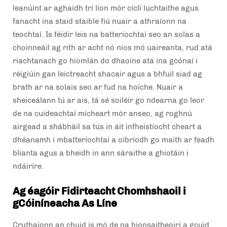
leanúint ar aghaidh trí líon mór cíclí luchtaithe agus
fanacht ina staid staible fiú nuair a athraíonn na
teochtaí. Is féidir leis na batteríochtaí seo an solas a
choinneáil ag rith ar acht nó níos mó uaireanta, rud atá
riachtanach go hiomlán do dhaoine atá ina gcónaí i
réigiúin gan leictreacht shacair agus a bhfuil siad ag
brath ar na solais seo ar fud na hoíche. Nuair a
sheiceálann tú ar ais, tá sé soiléir go ndearna go leor
de na cuideachtaí mícheart mór anseo, ag roghnú
airgead a shábháil sa tús in áit infheistíocht cheart a
dhéanamh i mbatteríochtaí a oibríodh go maith ar feadh
blianta agus a bheidh in ann sáraithe a ghiotáin i
ndáiríre.
Ag éagóir Fidirteacht Chomhshaoil i
gCóiníneacha As Líne
Cruthaíonn an chuid is mó de na hionsaitheoirí a gcuid