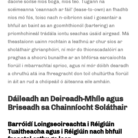
daoine soilse níos boga, níos teo. Tugann na
scéimeanna 'ceannach ar fáil' (lease-to-own) an fhadhb
níos mó fós, toisc nach n-oibríonn siad i gceantair a
bhfuil an baint as an gcomhthionól (bartering) an
príomhchineál trádála iontu seachas úsáid airgead. Má
theastaíonn uainn rochtain a leathnú ar chur síos ar
sholáthair ghrianphóiri, ní mór do thionscadalóirí an
praghas a shocrú bunaithe ar an bhfórsa earcaíochta
fíorúil i mbarrachtaí sprioc, agus ní mór dóibh dearadh
a chruthú atá ina fhreagracht don toil chultúrtha fíorúil
in áit an rud a chóipeáil ó áiteanna eile amháin.
Dáileadh an Deireadh-Mhíle agus
Briseadh sa Chainníocht Soláthair
Barróidí Loingseoireachta i Réigiúin
Tuaitheacha agus i Réigiúin nach bhfuil