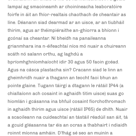
lampaí ag smaoineamh ar choiníneacha leaboratóire
foirfe in áit an fhíor-realtais chaothach de cheantair as
líne. Déanann siad dearmad ar an uisce, ar an tiubháil
thirim, agus ar théimpiéraithe an-ghiorra a bhíonn i
gcónaí sa cheantar. Ní bheidh na panaileanna
grianmhara ina n-éifeachtaí níos mó nuair a chuireann
scáth nó salann orthu, ag laghdú a
bpríomhghníomhaíocht idir 30 agus 50 faoin gcéad.
Agus na cásca plastacha sin? Cracann siad le linn an
gheimhridh nuair a thagann an teocht faoi bhun an
pointe glaine. Tugann táirgí a dtagann le rátáil IP44 (a
chiallaíonn ach cosaint in aghaidh titim uisce) suas go
hiomlán i gcásanna ina bhfuil cosaint fíorchothromach
in aghaidh thirim agus uisce (rátáil IP65) de dhíth. Nuair
a scaoileann na cuideachtaí an tástáil réadúil san áit, tá
a gcuid gléasanna tar éis an ocras a thabhairt i ndiaidh
roinnt míonna amháin. D’fhág sé seo an muinín a