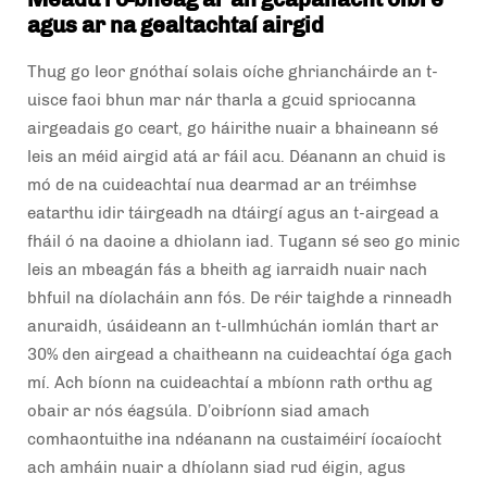
agus ar na gealtachtaí airgid
Thug go leor gnóthaí solais oíche ghriancháirde an t-
uisce faoi bhun mar nár tharla a gcuid spriocanna
airgeadais go ceart, go háirithe nuair a bhaineann sé
leis an méid airgid atá ar fáil acu. Déanann an chuid is
mó de na cuideachtaí nua dearmad ar an tréimhse
eatarthu idir táirgeadh na dtáirgí agus an t-airgead a
fháil ó na daoine a dhiolann iad. Tugann sé seo go minic
leis an mbeagán fás a bheith ag iarraidh nuair nach
bhfuil na díolacháin ann fós. De réir taighde a rinneadh
anuraidh, úsáideann an t-ullmhúchán iomlán thart ar
30% den airgead a chaitheann na cuideachtaí óga gach
mí. Ach bíonn na cuideachtaí a mbíonn rath orthu ag
obair ar nós éagsúla. D’oibríonn siad amach
comhaontuithe ina ndéanann na custaiméirí íocaíocht
ach amháin nuair a dhíolann siad rud éigin, agus