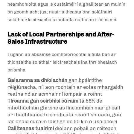
neamhdhíolta agus le custaiméirí a ghailltear an muinín
ón gcomhlacht just nuair a theastaíonn soláthairí
soláthair leictreachais iontaofa uathu an t-áit is mó.
Lack of Local Partnerships and After-
Sales Infrastructure
Tugann an absainse comhoibríochtaí áitiúla bac ar
thionsaithe soláthair leictreachais ina thrí bhealach
príomha:
Galaranna sa dhíolachán
gan bpáirtithe
réigiúnacha, níl aon rochtain ar eolas mhargaidh
reatha nó ar acmhainní iompair a roinnt
Tíreanna gan seirbhísí cúraim
tá 58% de
mhothúcháin ghréine as líne amháin mar gheall
ar fhadhbanna teicniúla atá neamhshluaite, gan
lárionaid cúraim laistigh de 50 km ó úsáideoirí
Caillteanas tuairimí
díolann pobail an réiteach