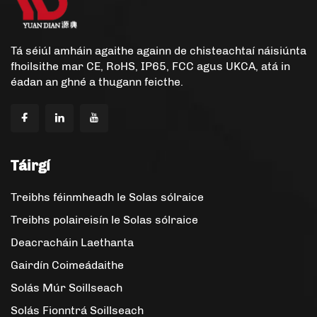
Tá séiúl amháin agaithe againn de chisteachtaí náisiúnta
fhoilsithe mar CE, RoHS, IP65, FCC agus UKCA, atá in
éadan an ghné a thugann feicthe.
Táirgí
Treibhs féinmheadh le Solas sólraice
Treibhs polaireisín le Solas sólraice
Deacracháin Laethanta
Gairdín Coimeádaithe
Solás Múr Soillseach
Solás Fionntrá Soillseach