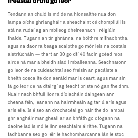
freastal orthu go leor
Tendann an chuid is mó de na hionsaithe nua don
lampa oíche ghriangháir a sheachaint cé chompliúil is
atá na rudaí ag an mbileog dheireanach i réigiúin
fhaide. Tugann an tír ghránna, na bóithre mithaobhtha,
agus na daonra beaga scaipthe go mór leis na costais
aistriúcháin — thart ar 30 go dtí 40 faoin gcéad níos
airde ná mar a bheidh siad i mbaileanna. Seachnaíonn
go leor de na cuideachtaí seo freisin an pacáiste a
bheith coscailte don aeráid mar is ceart, agus mar sin
tá go leor de na dtáirgí ag teacht briste nó gan fheidhm.
Nuair nach bhfuil líonra díolacháin daingean ann
cheana féin, leanann na hairmheáin ag tarlú arís agus
arís eile. Is é seo an drochscéal go háirithe do lampaí
ghriangháir mar gheall ar an bhfáth go dtógann na
daoine iad is mó le linn seachtainí áirithe. Tugann na
fadhbanna seo go léir le hachomharcanna lán le stoc