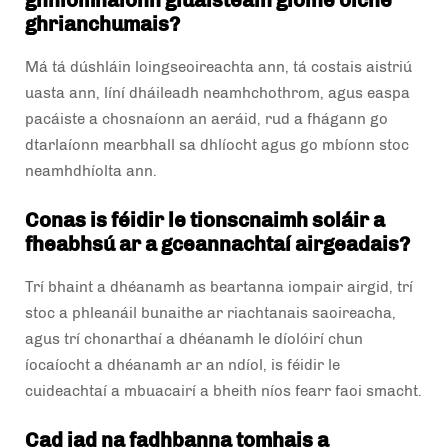
ghníomhaíonn gluaisteáin gloine oíche
ghrianchumais?
Má tá dúshláin loingseoireachta ann, tá costais aistriú
uasta ann, líní dháileadh neamhchothrom, agus easpa
pacáiste a chosnaíonn an aeráid, rud a fhágann go
dtarlaíonn mearbhall sa dhlíocht agus go mbíonn stoc
neamhdhíolta ann.
Conas is féidir le tionscnaimh soláir a
fheabhsú ar a gceannachtaí airgeadais?
Trí bhaint a dhéanamh as beartanna iompair airgid, trí
stoc a phleanáil bunaithe ar riachtanais saoireacha,
agus trí chonarthaí a dhéanamh le díolóirí chun
íocaíocht a dhéanamh ar an ndíol, is féidir le
cuideachtaí a mbuacairí a bheith níos fearr faoi smacht.
Cad iad na fadhbanna tomhais a