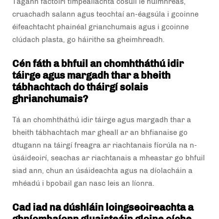
Tagann factóirí timpeallachta cosúil le huimhreas,
cruachadh salann agus teochtaí an-éagsúla i gcoinne
éifeachtacht phainéal grianchumais agus i gcoinne
clúdach plasta, go háirithe sa gheimhreadh.
Cén fáth a bhfuil an chomhtháthú idir
táirge agus margadh thar a bheith
tábhachtach do tháirgí solais
ghrianchumais?
Tá an chomhtháthú idir táirge agus margadh thar a
bheith tábhachtach mar gheall ar an bhfianaise go
dtugann na táirgí freagra ar riachtanais fíorúla na n-
úsáideoirí, seachas ar riachtanais a mheastar go bhfuil
siad ann, chun an úsáideachta agus na díolacháin a
mhéadú i bpobail gan nasc leis an líonra.
Cad iad na dúshláin loingseoireachta a