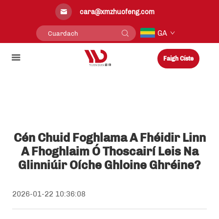
cara@xmzhuofeng.com
GA
Faigh Císte
Cén Chuid Foghlama A Fhéidir Linn
A Fhoghlaim Ó Thoscairí Leis Na
Glinniúir Oíche Ghloine Ghréine?
2026-01-22 10:36:08