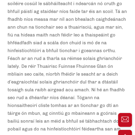
soiléire cosúil le sábháilteacht i ndearcán nó cruth go
bhfuil páistí ag staidéar níos faide tar éis an scoil. Tá an
fhadhb níos measa mar níl aon bhealach caighdeánach
ann chun na tionchair seo a thuairisciú, agus mar sin,
fiú na hideas maith nach féidir leo a thaispeáint go
bhféadfadh siad a scála don chuid is mó de na
hinfeistíochtóirí a bhfuil tionchar i gceannas orthu.
Féach ar an rud a tharla sa réimse solais ghrianchóir
lately. De réir Thuairisc Fuinnse Fhuinnse Glan ón
mbliain seo caite, níorbh fhéidir le seacht ar a deich
d’eagraíochtaí solais ghrianchóir dul thar a dtástáil
tosaigh sula raibh airgead acu amach. Ní hé an fhadhb
seo rud a dhéanfar níos déanaí. Tógann na
hionsaitheoirí cliste tomhas ar an tionchar go dtí an
táirge ón mbun, ag cinntiú go mbaineann a gcórais
bailiú sonraí leis an méid a bhfuil sé tábhachtach do na
pobail agus do na hinfeistíochtóirí féideartha san am