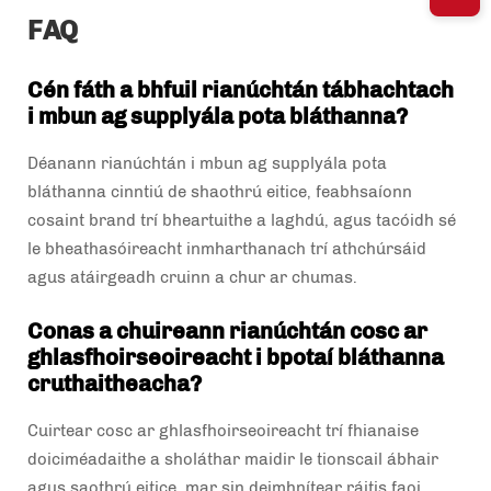
FAQ
Cén fáth a bhfuil rianúchtán tábhachtach
i mbun ag supplyála pota bláthanna?
Déanann rianúchtán i mbun ag supplyála pota
bláthanna cinntiú de shaothrú eitice, feabhsaíonn
cosaint brand trí bheartuithe a laghdú, agus tacóidh sé
le bheathasóireacht inmharthanach trí athchúrsáid
agus atáirgeadh cruinn a chur ar chumas.
Conas a chuireann rianúchtán cosc ar
ghlasfhoirseoireacht i bpotaí bláthanna
cruthaitheacha?
Cuirtear cosc ar ghlasfhoirseoireacht trí fhianaise
doiciméadaithe a sholáthar maidir le tionscail ábhair
agus saothrú eitice, mar sin deimhnítear ráitis faoi