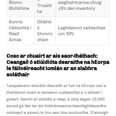
Bhonn
aisghairmanna chuig
Truailit
Bhillbhíne
<5% den inventory
he
Sonraí
Dífáilte
Cáilíochta i
ó
Laghdaíonn caiteachas
Réalt
Shonrú
um 30%
Aimse
cháin
Cosc ar chuairt ar ais saor-tháthach:
Ceangail ó stiúidióta dearaithe na hEorpa
le fáilnéireacht iomlán ar an slabhra
soláthair
Taispeánann stiúidióí dearadh ar fud na hEorpa cad a
tharlaíonn nuair a raineann cuideachtaí a n-ábhair i
gceart. Gairím ar stiúidió a ceap, a stop éagar 15,000
aonad go léir tar éis linbhéimeanna beachtghléasaithe
mícheart a aimsiú le linn seic líne ionchurtha. D’aimsigh