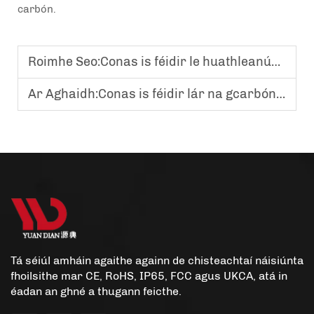
carbón.
Roimhe Seo:
Conas is féidir le huathleanúardh forbairt cothromais i dtsaotharlann monaróireachta sreanga spioradail mhéiteála?
Ar Aghaidh:
Conas is féidir lár na gcarbón a laghdú i logaistíochtaí galair ghairdín?
Tá séiúl amháin agaithe againn de chisteachtaí náisiúnta
fhoilsithe mar CE, RoHS, IP65, FCC agus UKCA, atá in
éadan an ghné a thugann feicthe.