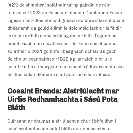
(42%) de shlabhraí soláthair táirgí gairdín de réir
tuarascáil 2023 an Eisceanglaíochta Domhanda Faisin.
Ligeann fíor-dheimhniú digiteach do bhrandaí cúltaca a
dhéanamh dá gcuid éilimh le doiciméid iarbhír is féidir
le duine ar bith a sheiceáil ag am ar bith. Tugann na
huimhreacha an scéal freisin - léiríonn suirbhéanna
soláthair ó 2024 go bhfuil beagnach ochtar as gach
deichniúr ceannaitheoirí B2B ag iarraidh oibriú le
soláthraithe a thairgeann an cineál trédhearcachta seo
ar dtús sula ndéanann siad aon rud eile a mheas.
Cosaint Branda: Aistriúlacht mar
Uirlis Redhamhachta i Sású Pota
Bláth
Cuireann ar chumas aistriúlacht a chur i bhfeidhm i
sású cruthaitheach potaí bláth nua-aimseartha a