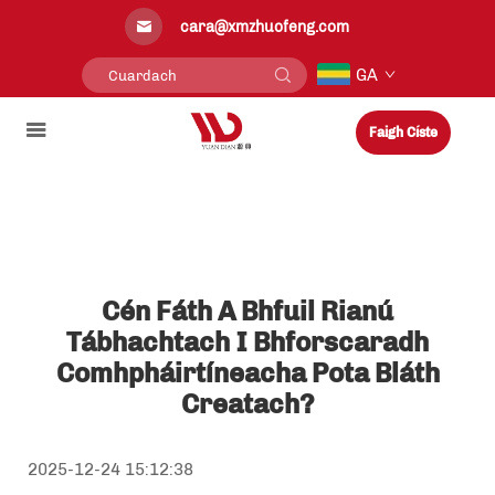
cara@xmzhuofeng.com
GA
Faigh Císte
Cén Fáth A Bhfuil Rianú
Tábhachtach I Bhforscaradh
Comhpháirtíneacha Pota Bláth
Creatach?
2025-12-24 15:12:38