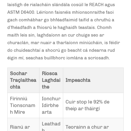
laistigh de rialacháin slándála cosúil le REACH agus
ASTM D6400. Léiríonn faisnéis mhionsonraithe faoi
gach comhábhar go bhféadfaimid taifid a chruthú a
d’fhéadfadh a fhiosrú le haghaidh teastais. Chomh
maith leis sin, laghdaíonn an cur chuige seo ar
churaclán, mar nuair a tharlaíonn míniúcháin, is féidir
do chuideachtaí a shocrú go beacht cá ndearna rud
éigin mí, seachas buillbhorc iomlána a scriosadh.
Sochar
Riosca
Traçlaithea
Laghdai
Impeachta
chta
the
Fírinniú
Ionchur
Cuir stop le 92% de
Tionscnam
Idirbhe
theip ar tháirgí
h Míre
arta
Leathad
Rianú ar
Teorainn a chur ar
h