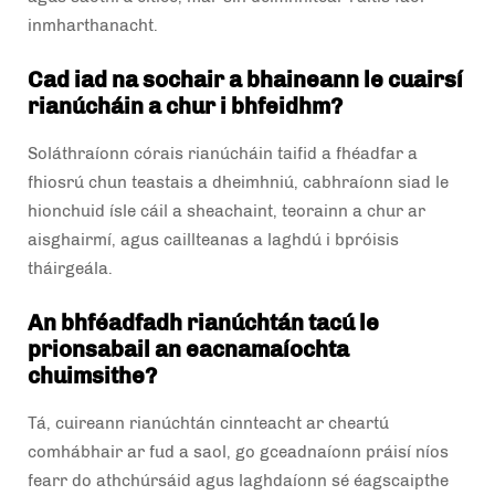
inmharthanacht.
Cad iad na sochair a bhaineann le cuairsí
rianúcháin a chur i bhfeidhm?
Soláthraíonn córais rianúcháin taifid a fhéadfar a
fhiosrú chun teastais a dheimhniú, cabhraíonn siad le
hionchuid ísle cáil a sheachaint, teorainn a chur ar
aisghairmí, agus caillteanas a laghdú i bpróisis
tháirgeála.
An bhféadfadh rianúchtán tacú le
prionsabail an eacnamaíochta
chuimsithe?
Tá, cuireann rianúchtán cinnteacht ar cheartú
comhábhair ar fud a saol, go gceadnaíonn práisí níos
fearr do athchúrsáid agus laghdaíonn sé éagscaipthe