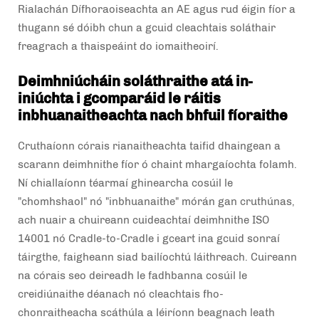
Rialachán Dífhoraoiseachta an AE agus rud éigin fíor a
thugann sé dóibh chun a gcuid cleachtais soláthair
freagrach a thaispeáint do iomaitheoirí.
Deimhniúcháin soláthraithe atá in-
iniúchta i gcomparáid le ráitis
inbhuanaitheachta nach bhfuil fíoraithe
Cruthaíonn córais rianaitheachta taifid dhaingean a
scarann deimhnithe fíor ó chaint mhargaíochta folamh.
Ní chiallaíonn téarmaí ghinearcha cosúil le
"chomhshaol" nó "inbhuanaithe" mórán gan cruthúnas,
ach nuair a chuireann cuideachtaí deimhnithe ISO
14001 nó Cradle-to-Cradle i gceart ina gcuid sonraí
táirgthe, faigheann siad bailíochtú láithreach. Cuireann
na córais seo deireadh le fadhbanna cosúil le
creidiúnaithe déanach nó cleachtais fho-
chonraitheacha scáthúla a léiríonn beagnach leath