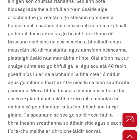
sin gan aon chumas rianaithe. Seolann pota
biodeagradaithe a bhfuil an t-am úsáide aige
críochnaithe go réaltach go stáisiún comhpósta
tionsclaíoch seachas dul i measc mhaolán mar gheall
go bhfuil duine ar eolas go beacht faoi fhonn dó.
Briseann siad síos na ceirmeacha a bhailíodh chun
meascáin cló idirnáisiúnta, agus aimsíonn béimeanna
plastaigh úsáid nua mar ábhair línte. Ciallaíonn na cur
chuige dúnta seo go bhfuil gá le lágú acu atá 40 faoin
gcéad níos lú ar na acmhainní a bhaintear ó nádúr
agus go mbíonn thart ar 40% níos lú carbón saothraite i
gcoitinne. Mura bhfuil faisnéis mhionsonraithe ar fáil,
cuirtear plandálacha ilábhar díreach i mbaolán fiú
amháin cé go ndéantar ráitis faoi bheith ina táirgí
glaine. Taispeánann sé seo go soiléir cén fáth a
bhraitheann sreathanna soláthair eitic agus cleachtais
fíora-chuimsithe ar dhroicne láidir sonraí.