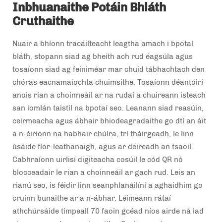
Inbhuanaithe Potáin Bhláth
Cruthaithe
Nuair a bhíonn tracáilteacht leagtha amach i bpotaí
bláth, stopann siad ag bheith ach rud éagsúla agus
tosaíonn siad ag feiniméar mar chuid tábhachtach den
chóras eacnamaíochta chuimsithe. Tosaíonn déantóirí
anois rian a choinneáil ar na rudaí a chuireann isteach
san iomlán taistil na bpotaí seo. Leanann siad reasúin,
ceirmeacha agus ábhair bhiodeagradaithe go dtí an áit
a n-éiríonn na habhair chúlra, trí tháirgeadh, le linn
úsáide fíor-leathanaigh, agus ar deireadh an tsaoil.
Cabhraíonn uirlisí digiteacha cosúil le cód QR nó
blocceadair le rian a choinneáil ar gach rud. Leis an
rianú seo, is féidir linn seanphlanáilíní a aghaidhim go
cruinn bunaithe ar a n-ábhar. Léimeann rátaí
athchúrsáide timpeall 70 faoin gcéad níos airde ná iad