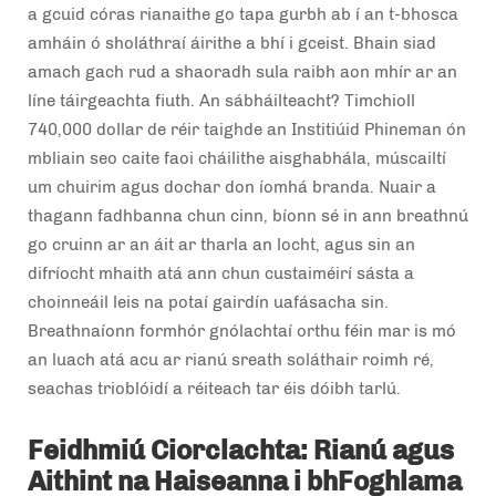
a gcuid córas rianaithe go tapa gurbh ab í an t-bhosca
amháin ó sholáthraí áirithe a bhí i gceist. Bhain siad
amach gach rud a shaoradh sula raibh aon mhír ar an
líne táirgeachta fiuth. An sábháilteacht? Timchioll
740,000 dollar de réir taighde an Institiúid Phineman ón
mbliain seo caite faoi cháilithe aisghabhála, múscailtí
um chuirim agus dochar don íomhá branda. Nuair a
thagann fadhbanna chun cinn, bíonn sé in ann breathnú
go cruinn ar an áit ar tharla an locht, agus sin an
difríocht mhaith atá ann chun custaiméirí sásta a
choinneáil leis na potaí gairdín uafásacha sin.
Breathnaíonn formhór gnólachtaí orthu féin mar is mó
an luach atá acu ar rianú sreath soláthair roimh ré,
seachas trioblóidí a réiteach tar éis dóibh tarlú.
Feidhmiú Ciorclachta: Rianú agus
Aithint na Haiseanna i bhFoghlama