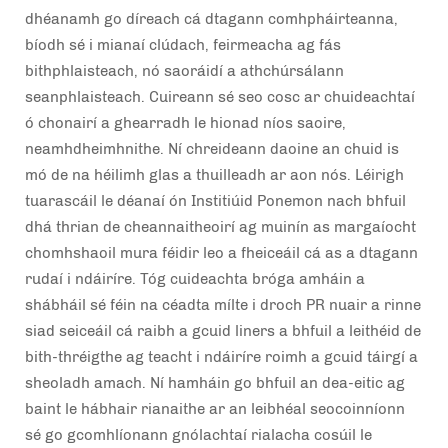
dhéanamh go díreach cá dtagann comhpháirteanna,
bíodh sé i mianaí clúdach, feirmeacha ag fás
bithphlaisteach, nó saoráidí a athchúrsálann
seanphlaisteach. Cuireann sé seo cosc ar chuideachtaí
ó chonairí a ghearradh le hionad níos saoire,
neamhdheimhnithe. Ní chreideann daoine an chuid is
mó de na héilimh glas a thuilleadh ar aon nós. Léirigh
tuarascáil le déanaí ón Institiúid Ponemon nach bhfuil
dhá thrian de cheannaitheoirí ag muinín as margaíocht
chomhshaoil mura féidir leo a fheiceáil cá as a dtagann
rudaí i ndáiríre. Tóg cuideachta bróga amháin a
shábháil sé féin na céadta mílte i droch PR nuair a rinne
siad seiceáil cá raibh a gcuid liners a bhfuil a leithéid de
bith-thréigthe ag teacht i ndáiríre roimh a gcuid táirgí a
sheoladh amach. Ní hamháin go bhfuil an dea-eitic ag
baint le hábhair rianaithe ar an leibhéal seocoinníonn
sé go gcomhlíonann gnólachtaí rialacha cosúil le