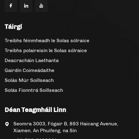
Táirgí
Treibhs féinmheadh le Solas sólraice
Treibhs polaireisín le Solas sólraice
Deacracháin Laethanta
Gairdín Coimeádaithe
Solás Múr Soillseach
Solás Fionntrá Soillseach
Déan Teagmháil Linn
Seomra 3003, Fógair B, 893 Haicang Avenue,
Xiamen, An Phuifeng, na Sín