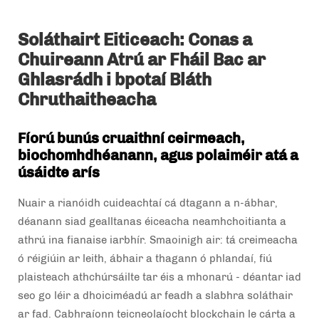
Soláthairt Eiticeach: Conas a
Chuireann Atrú ar Fháil Bac ar
Ghlasrádh i bpotaí Bláth
Chruthaitheacha
Fíorú bunús cruaithní ceirmeach,
biochomhdhéanann, agus polaiméir atá a
úsáidte arís
Nuair a rianóidh cuideachtaí cá dtagann a n-ábhar,
déanann siad gealltanas éiceacha neamhchoitianta a
athrú ina fianaise iarbhír. Smaoinigh air: tá creimeacha
ó réigiúin ar leith, ábhair a thagann ó phlandaí, fiú
plaisteach athchúrsáilte tar éis a mhonarú - déantar iad
seo go léir a dhoiciméadú ar feadh a slabhra soláthair
ar fad. Cabhraíonn teicneolaíocht blockchain le cárta a