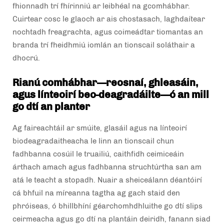
fhionnadh trí fhírinniú ar leibhéal na gcomhábhar.
Cuirtear cosc le glaoch ar ais chostasach, laghdaítear
nochtadh freagrachta, agus coimeádtar tiomantas an
branda trí fheidhmiú iomlán an tionscail soláthair a
dhocrú.
Rianú comhábhar—reosnaí, ghleasáin,
agus línteoirí beo-deagradáilte—ó an mill
go dtí an planter
Ag faireachtáil ar smúite, glasáil agus na línteoirí
biodeagradaitheacha le linn an tionscail chun
fadhbanna cosúil le truailiú, caithfidh ceimiceáin
árthach amach agus fadhbanna struchtúrtha san am
atá le teacht a stopadh. Nuair a sheiceálann déantóirí
cá bhfuil na míreanna tagtha ag gach staid den
phróiseas, ó bhillbhíní géarchomhdhluithe go dtí slips
ceirmeacha agus go dtí na plantáin deiridh, fanann siad