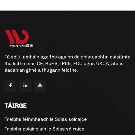
Tá séiúl amháin agaithe againn de chisteachtaí náisiúnta
fhoilsithe mar CE, RoHS, IP65, FCC agus UKCA, atá in
éadan an ghné a thugann feicthe.
TÁIRGE
Treibhs féinmheadh le Solas sólraice
Treibhs polaireisín le Solas sólraice