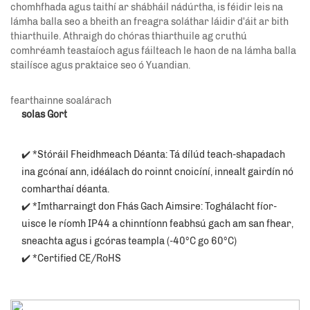
chomhfhada agus taithí ar shábháil nádúrtha, is féidir leis na
lámha balla seo a bheith an freagra soláthar láidir d'áit ar bith
thiarthuile. Athraigh do chóras thiarthuile ag cruthú
comhréamh teastaíoch agus fáilteach le haon de na lámha balla
stailísce agus praktaice seo ó Yuandian.
fearthainne soalárach
solas Gort
✔️ *Stóráil Fheidhmeach Déanta: Tá dílúd teach-shapadach 
ina gcónaí ann, idéálach do roinnt cnoicíní, innealt gairdín nó 
comharthaí déanta. 
✔️ *Imtharraingt don Fhás Gach Aimsire: Toghálacht fíor-
uisce le ríomh IP44 a chinntíonn feabhsú gach am san fhear, 
sneachta agus i gcóras teampla (-40°C go 60°C) 
✔️ *Certified CE/RoHS 