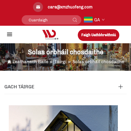
cara@xmzhuofeng.com
GA
Faigh Uathbhreithniú
Solas orbháil chosdaithe
Leathanach Baile
>
Táirgí
>
Solas orbháil chosdaithe
GACH TÁIRGE