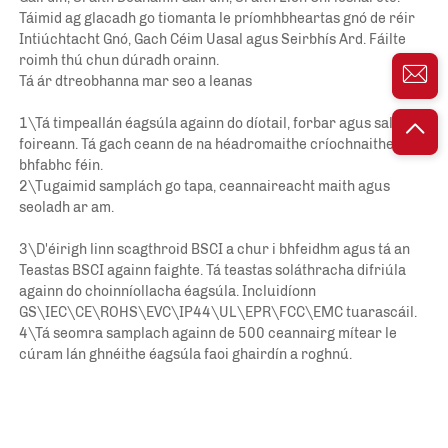
Táimid ag glacadh go tiomanta le príomhbheartas gnó de réir 
Intiúchtacht Gnó, Gach Céim Uasal agus Seirbhís Ard. Fáilte 
roimh thú chun dúradh orainn. 
Tá ár dtreobhanna mar seo a leanas 
1\Tá timpeallán éagsúla againn do díotail, forbar agus sales 
foireann. Tá gach ceann de na héadromaithe críochnaithe sa 
bhfabhc féin. 
2\Tugaimid samplách go tapa, ceannaireacht maith agus 
seoladh ar am. 
3\D'éirigh linn scagthroid BSCI a chur i bhfeidhm agus tá an 
Teastas BSCI againn faighte. Tá teastas soláthracha difriúla 
againn do choinníollacha éagsúla. Incluidíonn 
GS\IEC\CE\ROHS\EVC\IP44\UL\EPR\FCC\EMC tuarascáil. 
4\Tá seomra samplach againn de 500 ceannairg mítear le 
cúram lán ghnéithe éagsúla faoi ghairdín a roghnú. 