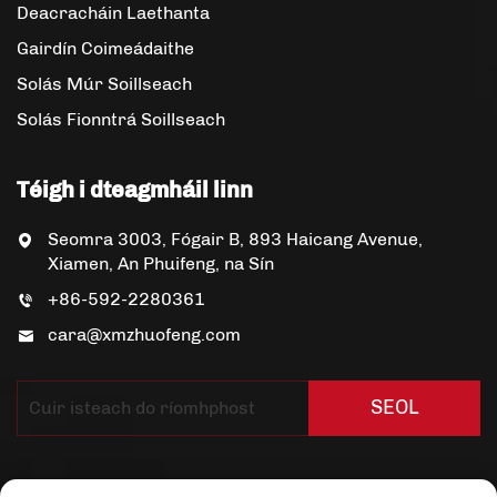
Deacracháin Laethanta
Gairdín Coimeádaithe
Solás Múr Soillseach
Solás Fionntrá Soillseach
Téigh i dteagmháil linn
Seomra 3003, Fógair B, 893 Haicang Avenue,
Xiamen, An Phuifeng, na Sín
+86-592-2280361
cara@xmzhuofeng.com
SEOL