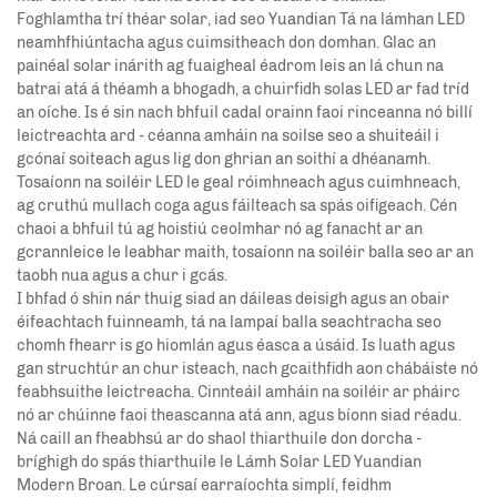
Foghlamtha trí théar solar, iad seo
Yuandian
Tá na lámhan LED
neamhfhiúntacha agus cuimsitheach don domhan. Glac an
painéal solar inárith ag fuaigheal éadrom leis an lá chun na
batrai atá á théamh a bhogadh, a chuirfidh solas LED ar fad tríd
an oíche. Is é sin nach bhfuil cadal orainn faoi rinceanna nó billí
leictreachta ard - céanna amháin na soilse seo a shuiteáil i
gcónaí soiteach agus lig don ghrian an soithí a dhéanamh.
Tosaíonn na soiléir LED le geal róimhneach agus cuimhneach,
ag cruthú mullach coga agus fáilteach sa spás oifigeach. Cén
chaoi a bhfuil tú ag hoistiú ceolmhar nó ag fanacht ar an
gcrannleice le leabhar maith, tosaíonn na soiléir balla seo ar an
taobh nua agus a chur i gcás.
I bhfad ó shin nár thuig siad an dáileas deisigh agus an obair
éifeachtach fuinneamh, tá na lampaí balla seachtracha seo
chomh fhearr is go hiomlán agus éasca a úsáid. Is luath agus
gan struchtúr an chur isteach, nach gcaithfidh aon chábáiste nó
feabhsuithe leictreacha. Cinnteáil amháin na soiléir ar pháirc
nó ar chúinne faoi theascanna atá ann, agus bíonn siad réadu.
Ná caill an fheabhsú ar do shaol thiarthuile don dorcha -
bríghigh do spás thiarthuile le Lámh Solar LED Yuandian
Modern Broan. Le cúrsaí earraíochta simplí, feidhm