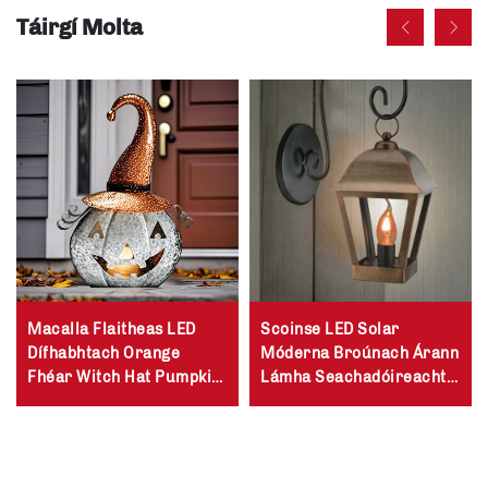
Táirgí Molta
Macalla Flaitheas LED
Scoinse LED Solar
Dífhabhtach Orange
Móderna Broúnach Árann
Fhéar Witch Hat Pumpkin
Lámha Seachadóireacht
Lantarn Solar Gairdín
Oifigiúil Díchuimhneach
Cothromóireacht Samhna
Spreagadh Árann Lámha
Oifigiúla