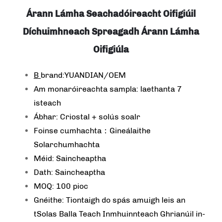
Árann Lámha Seachadóireacht Oifigiúil
Díchuimhneach Spreagadh Árann Lámha
Oifigiúla
B
brand:YUANDIAN/OEM
Am monaróireachta sampla: laethanta 7
isteach
Ábhar: Criostal + solús soalr
Foinse cumhachta：Gineálaithe
Solarchumhachta
Méid: Saincheaptha
Dath: Saincheaptha
MOQ: 100 pioc
Gnéithe: Tiontaigh do spás amuigh leis an
tSolas Balla Teach Inmhuinnteach Ghrianúil in-