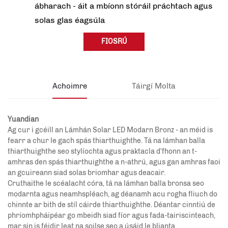
ábharach - áit a mbíonn stóráil práchtach agus
solas glas éagsúla
FIOSRÚ
Achoimre
Táirgí Molta
Yuandian
Ag cur i gcéill an Lámhán Solar LED Modarn Bronz - an méid is
fearr a chur le gach spás thiarthuighthe. Tá na lámhan balla
thiarthuighthe seo stylíochta agus praktacla d'fhonn an t-
amhras den spás thiarthuighthe a n-athrú, agus gan amhras faoi
an gcuireann siad solas briomhar agus deacair.
Cruthaithe le scéalacht córa, tá na lámhan balla bronsa seo
modarnta agus neamhspléach, ag déanamh acu rogha fliuch do
chinnte ar bith de stíl cáirde thiarthuighthe. Déantar cinntiú de
phríomhpháipéar go mbeidh siad fíor agus fada-tairiscinteach,
mar sin is féidir leat na soilse seo a úsáid le blianta.