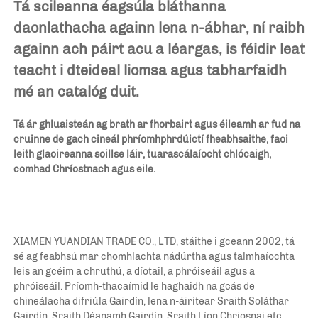
Tá scileanna éagsúla bláthanna 
daonlathacha againn lena n-ábhar, ní raibh 
againn ach páirt acu a léargas, is féidir leat 
teacht i dteideal liomsa agus tabharfaidh 
mé an catalóg duit. 
Tá ár ghluaisteán ag brath ar fhorbairt agus éileamh ar fud na 
cruinne de gach cineál phríomhphrdúictí fheabhsaithe, faoi 
leith glaoireanna soillse láir, tuarascálaíocht chlócaigh, 
comhad Chríostnach agus eile. 
XIAMEN YUANDIAN TRADE CO., LTD, stáithe i gceann 2002, tá 
sé ag feabhsú mar chomhlachta nádúrtha agus talmhaíochta 
leis an gcéim a chruthú, a díotail, a phróiseáil agus a 
phróiseáil. Príomh-thacaímid le haghaidh na gcás de 
chineálacha difriúla Gairdín, lena n-áirítear Sraith Soláthar 
Gairdín, Sraith Déanamh Gairdín, Sraith Líon Chriosnai etc. 