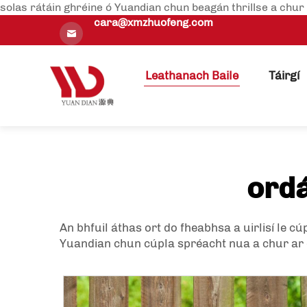
solas rátáin ghréine ó Yuandian chun beagán thrillse a chur l
cara@xmzhuofeng.com
Leathanach Baile
Táirgí
ordá
An bhfuil áthas ort do fheabhsa a uirlisí le c
Yuandian chun cúpla spréacht nua a chur ar d