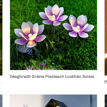
Déaghradh Gréine Plasteach Lusbhán Solais do Sheomra Gairdín Patraigeacht Cosán
osáin Gréine Patraigeacht Déaghradh do Shraith Gairdín Cosán