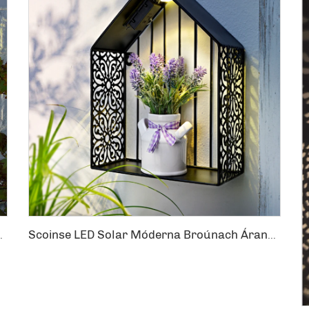
alamh Feidhmíochta Iron Corp Outdoor
Scoinse LED Solar Móderna Broúnach Árann Lámha Seachadóireacht Oifigiúil Díchuimhneach Spreagadh Árann Lámha Oifigiúla