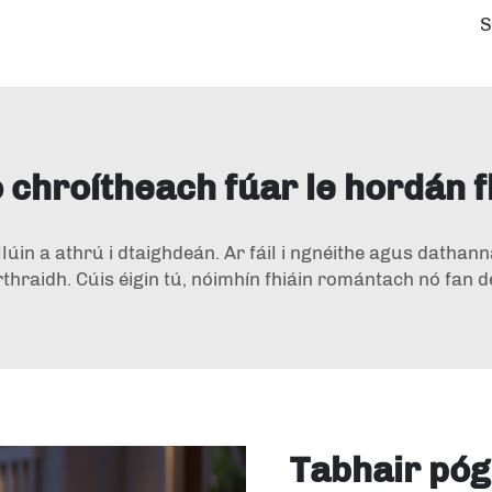
 chroítheach fúar le hordán 
allúin a athrú i dtaighdeán. Ar fáil i ngnéithe agus dathann
idh. Cúis éigin tú, nóimhín fhiáin romántach nó fan de phl
Tabhair póg