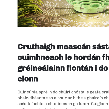
Cruthaigh meascán sást
cuimhneach le hordán fh
gréineálainn fiontán i do
cionn
Cuir cúpla spré in do chúirt chósta le geata craic
obair-dhéanta seo a chur ar bith sa ghairdín c
scéaltaíochta a chur isteach go luath. Cúigíonn 