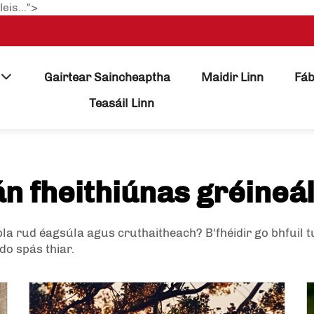
eis...">
Gairtear Saincheaptha
Maidir Linn
Fáb
Teasáil Linn
n fheithiúnas gréineá
úpla rud éagsúla agus cruthaitheach? B'fhéidir go bhfuil t
o spás thiar.