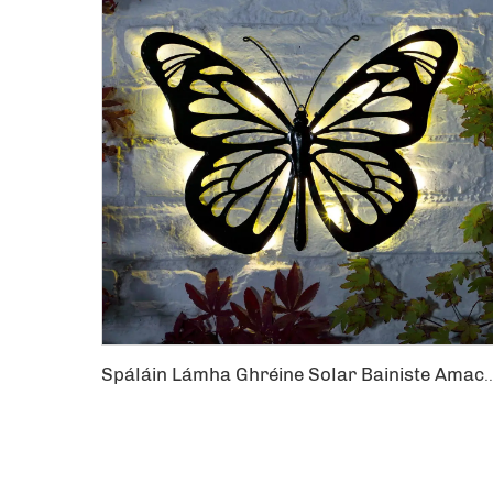
Spáláin Lámha Ghréine Solar Bainiste Amach Acmhainn Feithlichneachta T