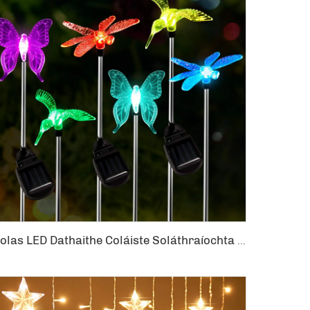
Solas LED Dathaithe Coláiste Soláthraíochta Gairdín Stake