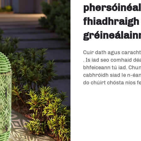
phersóinéal
fhiadhraigh
gréineálain
Cuir dath agus caracht
. Is iad seo comhaid dé
bhfeiceann tú iad. Chun
cabhróidh siad le n-éa
do chúirt chósta níos f