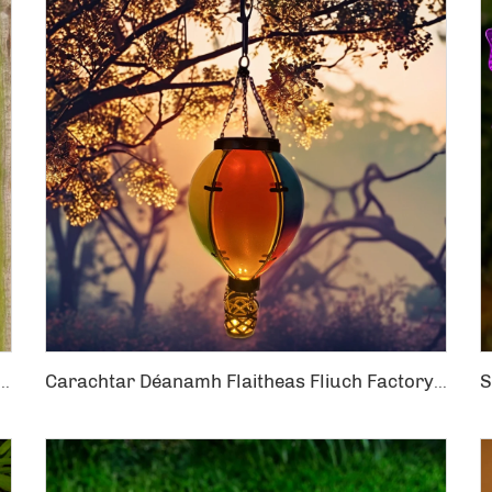
ireacht Gharraí Faingeach LED Metáil Glas Grúd Cáit Solar Árann Lámha
Carachtar Déanamh Flaitheas Fliuch Factory Solar Gairdín