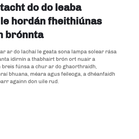
tacht do do leaba
 le hordán fheithiúnas
n brónnta
ar ar do lachaí le geata sona
lampa solear rása
anta idirnín a thabhairt brón ort nuair a
 breis fúnsa a chur ar do ghaorthraidh,
nraí bhuana, méara agus feileoga, a dhéanfaidh
earr againn don uile rud.