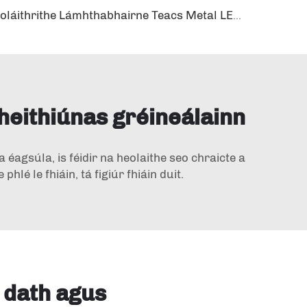
Soláithrithe Lámhthabhairne Teacs Metal LED Ornaimídí Gairid Soláthar Gréine
fheithiúnas gréineálainn
a éagsúla, is féidir na heolaithe seo chraicte a
é le fhiáin, tá figiúr fhiáin duit.
 dath agus