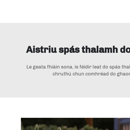
Aistriu spás thalamh do
Le geata fhiáin sona, is féidir leat do spás th
chruthú chun comhréad do ghaorthra