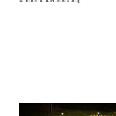
cailleadh nó cúirt chósta beag.