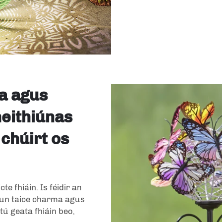
a agus
eithiúnas
 chúirt os
te fhiáin. Is féidir an
hun taice charma agus
tú geata fhiáin beo,