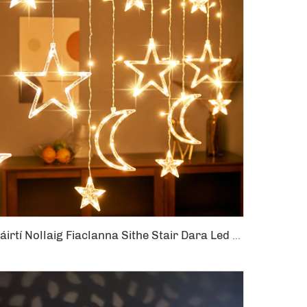
Páirtí Nollaig Fiaclanna Sithe Stair Dara Led Crann Uinéir Décora Sraithe