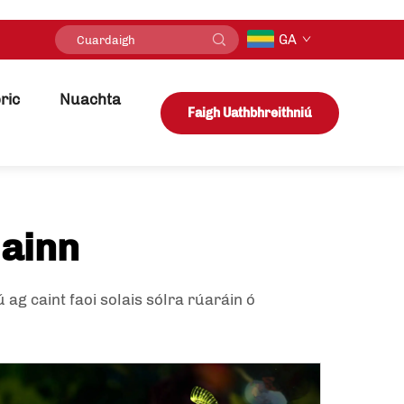
GA
ric
Nuachta
Faigh Uathbhreithniú
lainn
ú ag caint faoi
solais sólra rúaráin
ó